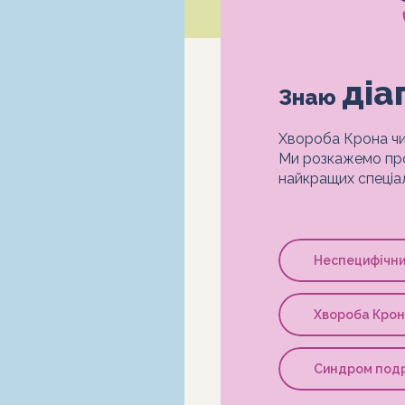
діа
Знаю
Хвороба Крона чи
Ми розкажемо про
найкращих спеціал
Неспецифічни
Хвороба Кро
Синдром под