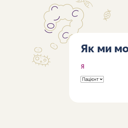
Як ми м
Я