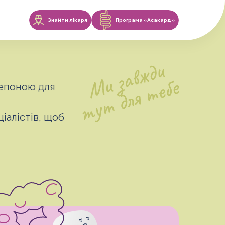
Знайти
лікаря
Програма
«Асакард»
репоною для
іалістів, щоб