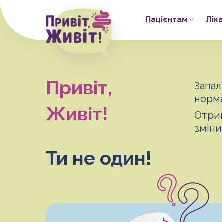
Пацієнтам
Лік
Привіт,
Запал
норма
Живіт!
Отрим
зміни
Ти не один!