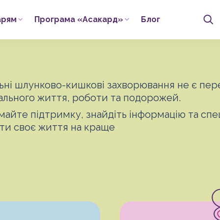
арям
Програма «Асакард»
Блог
ьні шлунково-кишкові захворювання не є пе
льного життя, роботи та подорожей.
айте підтримку, знайдіть інформацію та спец
ти своє життя на краще