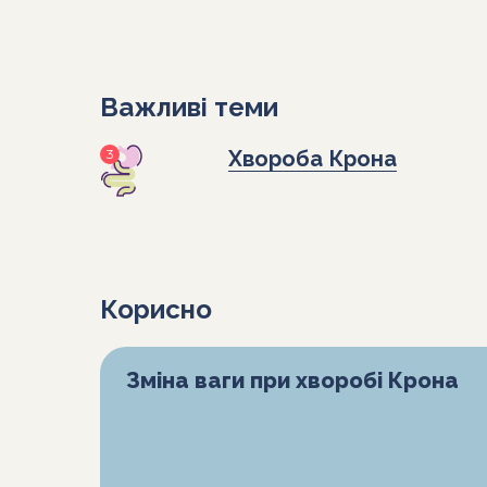
Важливі теми
3
Хвороба Крона
Корисно
Зміна ваги при хворобі Крона