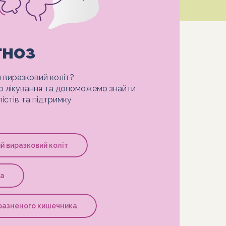
гноз
 виразковий коліт?
 лікування та допоможемо знайти
істів та підтримку
й виразковий коліт
на
разненого кишечника