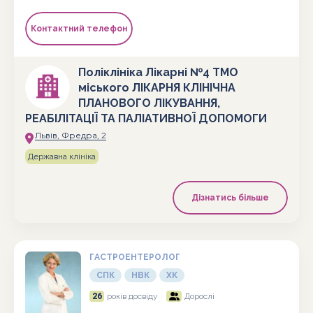
Контактний телефон
Поліклініка Лікарні №4 ТМО
міського ЛІКАРНЯ КЛІНІЧНА
ПЛАНОВОГО ЛІКУВАННЯ,
РЕАБІЛІТАЦІЇ ТА ПАЛІАТИВНОЇ ДОПОМОГИ
Львів, Фредра, 2
Державна клініка
Дізнатись більше
ГАСТРОЕНТЕРОЛОГ
СПК
НВК
ХК
26
років досвіду
Дорослі