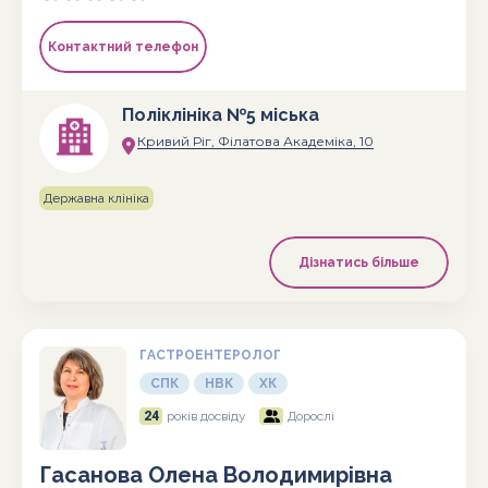
Контактний телефон
Поліклініка №5 міська
Кривий Ріг, Філатова Академіка, 10
Державна клініка
Дізнатись більше
ГАСТРОЕНТЕРОЛОГ
СПК
НВК
ХК
24
років досвіду
Дорослі
Гасанова Олена Володимирівна