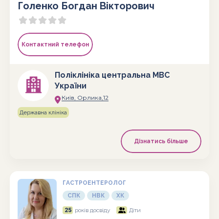
Голенко Богдан Вікторович
Контактний телефон
Поліклініка центральна МВС
України
Київ, Орлика,12
Державна клініка
Дізнатись більше
ГАСТРОЕНТЕРОЛОГ
СПК
НВК
ХК
25
років досвіду
Діти