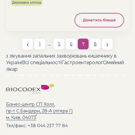
Державна клініка
Дізнатись більше
‹
›
…
1
5
6
7
8
з лікування запальних захворювань кишечнику в
УкраїніВсі спеціальностіГастроентерологСімейний
лікар
Бізнес-центр СП Холл,
пр-т С.Бандери, 28-А (літера Г)
м. Київ, 04073
Тел/факс: +38 044 237 77 84