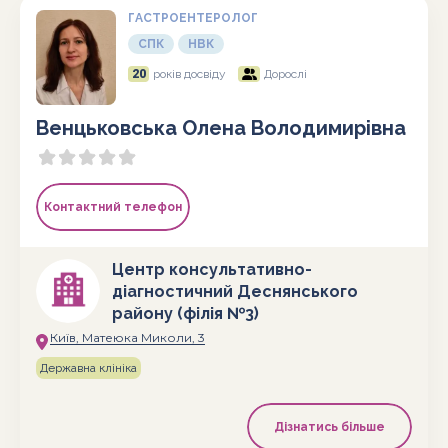
ГАСТРОЕНТЕРОЛОГ
СПК
НВК
20
років досвіду
Дорослі
Венцьковська Олена Володимирівна
Контактний телефон
Центр консультативно-
діагностичний Деснянського
району (філія №3)
Київ, Матеюка Миколи, 3
Державна клініка
Дізнатись більше