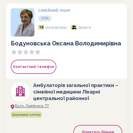
СІМЕЙНИЙ ЛІКАР
СПК
18
років досвіду
Дорослі
Бодуновська Оксана Володимирівна
Контактний телефон
Амбулаторія загальної практики –
сімейної медицини Лікарні
центральної районної
Буск, Львівська, 77
Державна клініка
Дізнатись більше