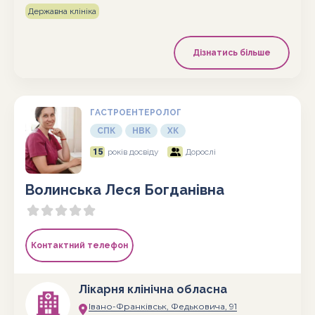
Державна клініка
Дізнатись більше
ГАСТРОЕНТЕРОЛОГ
СПК
НВК
ХК
15
років досвіду
Дорослі
Волинська Леся Богданівна
Контактний телефон
Лікарня клінічна обласна
Івано-Франківськ, Федьковича, 91