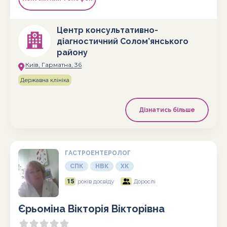
Центр консультативно-
діагностичний Солом’янського
району
Київ, Гарматна, 36
Державна клініка
Дізнатись більше
ГАСТРОЕНТЕРОЛОГ
СПК
НВК
ХК
15
років досвіду
Дорослі
Єрьоміна Вікторія Вікторівна